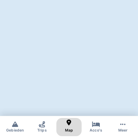
✕
Zoek naar skigebied of dorp
Gebieden
Trips
Map
Acco's
Meer