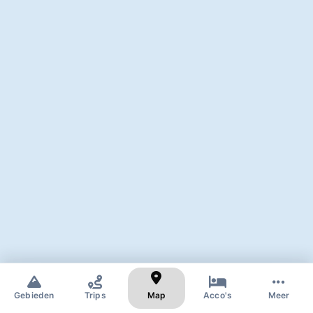
✕
Zoek naar skigebied of dorp
Gebieden
Trips
Map
Acco's
Meer