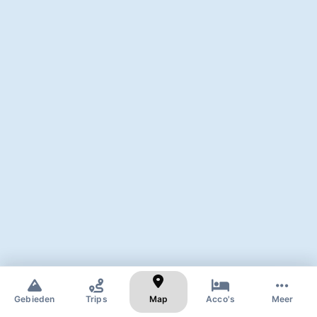
✕
Zoek naar skigebied of dorp
Gebieden
Trips
Map
Acco's
Meer